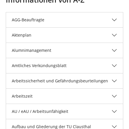
n
n
d
h
i
AGG-Beauftragte
e
r
Aktenplan
:
Alumnimanagement
Amtliches Verkündungsblatt
Arbeitssicherheit und Gefährdungsbeurteilungen
Arbeitszeit
AU / eAU / Arbeitsunfähigkeit
Aufbau und Gliederung der TU Clausthal