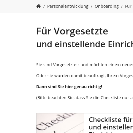
n
S
Personalentwicklung
Onboarding
Für
i
e
s
i
Für Vorgesetzte
n
d
und einstellende Einri
h
i
e
r
Sie sind Vorgesetzte:r und möchten eine:n neue:n
:
Oder sie wurden damit beauftragt, Ihre:n Vorges
Dann sind Sie hier genau richtig!
(Bitte beachten Sie, dass Sie die Checkliste nur
Checkliste fü
und einstelle