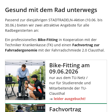
n
s
i
Gesund mit dem Rad unterwegs
n
d
Passend zur diesjährigen STADTRADELN-Aktion (10.06. bis
h
30.06.) bieten wir zwei attraktive Angebote für alle
i
Radbegeisterten an:
e
r
Ein professionelles
Bike‑Fitting
in Kooperation mit der
:
Techniker Krankenkasse (TK) und einen
Fachvortrag zur
Fahrradergonomie
mit der Fahrradschmiede 2.0 Clausthal.
Bike-Fitting am
09.06.2026
nur aus dem TU-Netz /
nur für Studierende und
Mitarbeitende der TU-
Clausthal
→
leider ausgebucht!
Fachvortrag